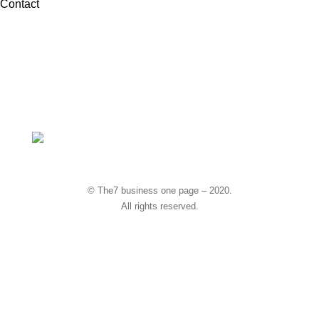
Contact
hello@dream-theme.com
Mon – Fri: 10 am – 8 pm
(001) 234 56 78
New York, USA
© The7 business one page – 2020.
All rights reserved.