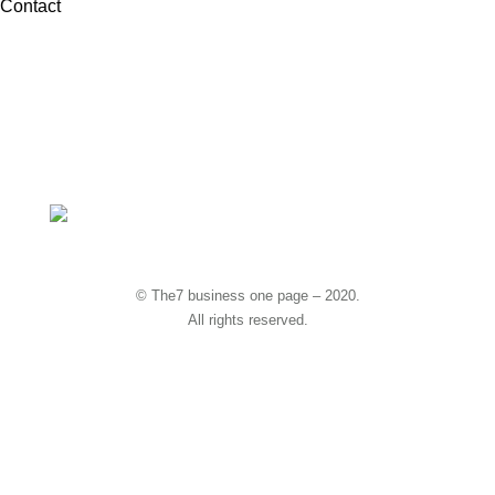
Contact
hello@dream-theme.com
Mon – Fri: 10 am – 8 pm
(001) 234 56 78
New York, USA
© The7 business one page – 2020.
All rights reserved.