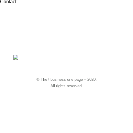
Contact
hello@dream-theme.com
Mon – Fri: 10 am – 8 pm
(001) 234 56 78
New York, USA
© The7 business one page – 2020.
All rights reserved.